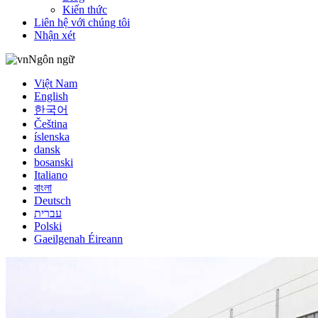
Kiến thức
Liên hệ với chúng tôi
Nhận xét
Ngôn ngữ
Việt Nam
English
한국어
Čeština
íslenska
dansk
bosanski
Italiano
বাংলা
Deutsch
עברית
Polski
Gaeilgenah Éireann