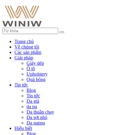
Trang chủ
Về chúng tôi
Các sản phẩm
Giải pháp
Giày dép
Ô tô
Upholstery
Quả bóng
Tin tức
Blog
Tin tức
Da giả
da pu
Da thuần chay
Da sợi nhỏ
Da nappa
Hiểu biết
Blog