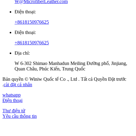
W@MicrofiberLeather.com
Điện thoại:
+8618150976625
Điện thoại:
+8618150976625
Địa chỉ:
W 6-302 Shimao Manhadun Meiling Đường phố, Jinjiang,
Quan Châu, Phúc Kiến, Trung Quốc
Bản quyền © Winiw Quốc tế Co ., Ltd . Tất cả Quyền Đặt trước
.
cài đặt cá nhân
whatsapp
Điện thoại
Thư điện tử
Yêu cầu thông tin