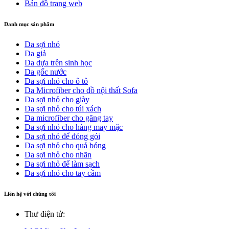
Bản đồ trang web
Danh mục sản phẩm
Da sợi nhỏ
Da giả
Da dựa trên sinh học
Da gốc nước
Da sợi nhỏ cho ô tô
Da Microfiber cho đồ nội thất Sofa
Da sợi nhỏ cho giày
Da sợi nhỏ cho túi xách
Da microfiber cho găng tay
Da sợi nhỏ cho hàng may mặc
Da sợi nhỏ để đóng gói
Da sợi nhỏ cho quả bóng
Da sợi nhỏ cho nhãn
Da sợi nhỏ để làm sạch
Da sợi nhỏ cho tay cầm
Liên hệ với chúng tôi
Thư điện tử: